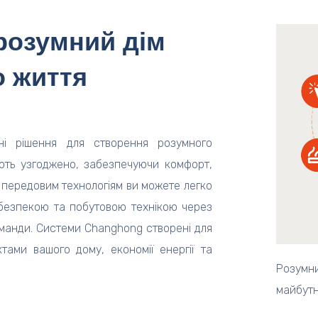
розумний дім
о життя
ні рішення для створення розумного
ють узгоджено, забезпечуючи комфорт,
и передовим технологіям ви можете легко
 безпекою та побутовою технікою через
оманди. Системи Changhong створені для
тами вашого дому, економії енергії та
Розумни
майбутн