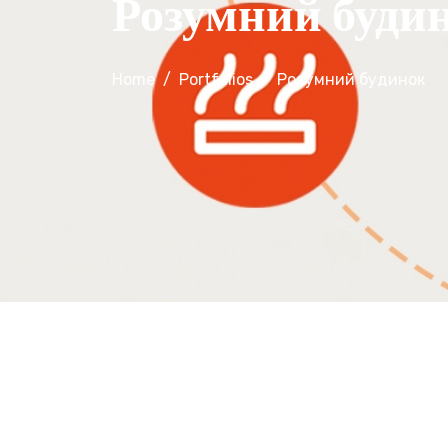
Розумний буди
Home
Portfolios
Розумний будинок